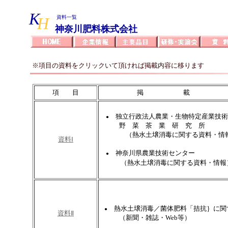
K
H
資料一覧
神奈川肥料株式会社
※項目の資料をクリックいて頂ければ掲載内容に移ります
項 目
掲 載 
独立行政法人農業・生物特定産業技術
●
野 菜 茶 業 研 究 所
（熱水土壌消毒に関する資料・情
資料Ⅰ
神奈川県農業技術センター
●
（熱水土壌消毒に関する資料・情報
熱水土壌消毒／菌体肥料「拮抗｝に関
●
資料Ⅱ
（新聞・雑誌・Web等）