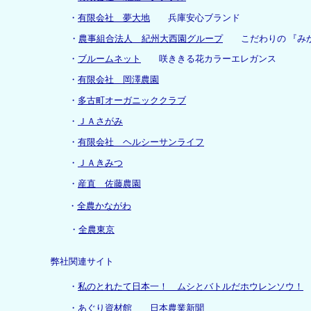
・
有限会社 夢大地
兵庫安心ブランド
・
農事組合法人 紀州大西園グループ
こだわりの 『みか
・
ブルームネット
咲ききる花カラーエレガンス
・
有限会社 岡澤農園
・
多古町オーガニッククラブ
・
ＪＡさがみ
・
有限会社 ヘルシーサンライフ
・
ＪＡきみつ
・
産直 佐藤農園
・
全農かながわ
・
全農東京
弊社関連サイト
・
私のとれたて日本一！ ムシとバトルだホウレンソウ！
・
あぐり資材館
日本農業新聞