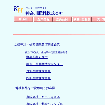
K
H
リンク・関連サイト
神奈川肥料株式会社
ご指導頂く研究機関及び関連企業
独立行政法人・生物系特定産業研究機構
・
野菜茶業研究所
・
神奈川県農業技術センター
・
竹沢産業株式会社
・
岡部産業株式会社
弊社製品をご愛用頂くお客様
・
有限会社 わーふぁ道本
・
有限会社 北総ベジタブル