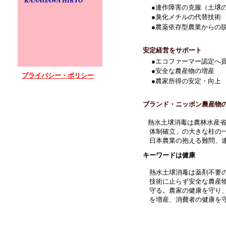
KANAGAWA HIRYO
す。 詳しくは弊社までお問
●
連作障害の克服（土壌
2006-03-29 掲載
●
臭化メチルの代替技術
平成18年度熱水土壌消毒レンタル
●
農薬依存型農業からの
2006-03-22 掲載
平成18年度熱水土壌消毒研修・実演
2005-12-27 掲載
安定経営をサポート
ホームページデザイン一新
●
エコファーマー認定へ
2005-12-26 掲載
●
安全な農産物の増産
プライバシー・ポリシー
新分野紹介：
水耕栽培（ロックウー
●
農家所得の安定・向上
2005-12-20 掲載
研修会・実演会等の記録写真の一部
ブランド・ニッポン農産物
熱水土壌消毒は農林水産
体制確立」
の大きな柱の
日本農業の抱える難問、連
キーワードは健康
熱水土壌消毒は薬剤不要の
技術に止らず安全な農産物
守る。農家の健康を守り、
を増産、消費者の健康を守