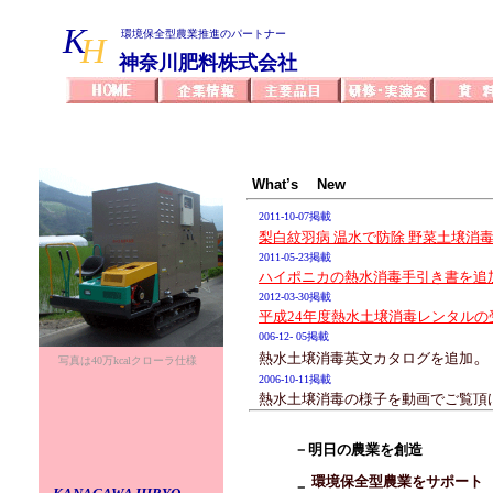
K
環境保全型農業推進のパートナー
H
神奈川肥料株式会社
What’s New
2011-10-07掲載
梨白紋羽病 温水で防除 野菜土壌消毒
2011-05-23掲載
ハイポニカの熱水消毒手引き書を追
2012-03-30掲載
平成24年度熱水土壌消毒レンタル
006-12- 05掲載
。
熱水土壌消毒英文カタログを追加
写真は40万kcalクローラ仕様
2006-10-11掲載
熱水土壌消毒の様子を動画でご覧頂
2006-09-06掲載
平成18年9月度研修・実演会を掲載
－
明日の農業を創造
2006-06-20 掲載
MBTOC国際会議にて熱水土壌消毒
環境保全型農業をサポート
－